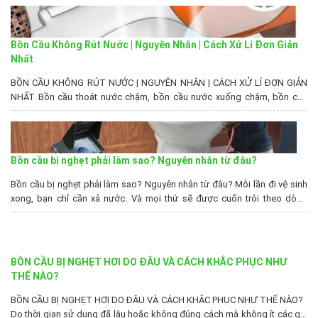
cách xử lý bồn...
Bồn Cầu Không Rút Nước | Nguyên Nhân | Cách Xử Lí Đơn Giản
Nhất
BỒN CẦU KHÔNG RÚT NƯỚC | NGUYÊN NHÂN | CÁCH XỬ LÍ ĐƠN GIẢN
NHẤT Bồn cầu thoát nước chậm, bồn cầu nước xuống chậm, bồn cầu
dội nước không trôi, bồn cầu không rút nước, bồn cầu dội nước không
xuống, bồn cầu xả nước yếu, hầm cầu bị đầy nước, hầm cầu không...
Bồn cầu bị nghẹt phải làm sao? Nguyên nhân từ đâu?
Bồn cầu bị nghẹt phải làm sao? Nguyên nhân từ đâu? Mỗi lần đi vệ sinh
xong, bạn chỉ cần xả nước. Và mọi thứ sẽ được cuốn trôi theo dòng
nước chảy. Nhưng hôm nay lại hơi lạ một chút, khi xả nước, chúng chẳng
những không trôi xuống. Mà còn ứ đọng luôn ở đấy?...
BỒN CẦU BỊ NGHẸT HƠI DO ĐÂU VÀ CÁCH KHẮC PHỤC NHƯ
THẾ NÀO?
BỒN CẦU BỊ NGHẸT HƠI DO ĐÂU VÀ CÁCH KHẮC PHỤC NHƯ THẾ NÀO?
Do thời gian sử dụng đã lâu hoặc không đúng cách mà không ít các gia