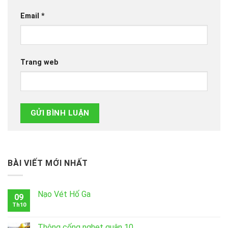
Email
*
Trang web
BÀI VIẾT MỚI NHẤT
Nạo Vét Hố Ga
09
Th10
Thông cống nghẹt quận 10