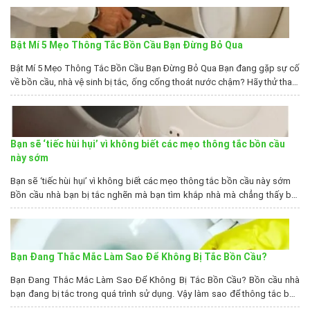
chúng tôi được xem là Công ty rút hầm cầu TPHCM uy tín...
Bật Mí 5 Mẹo Thông Tắc Bồn Cầu Bạn Đừng Bỏ Qua
Bật Mí 5 Mẹo Thông Tắc Bồn Cầu Bạn Đừng Bỏ Qua Bạn đang gặp sự cố
về bồn cầu, nhà vệ sinh bị tắc, ống cống thoát nước chậm? Hãy thử tham
khảo 5 mẹo thông tắc bồn cầu sau đây. Và chờ xem hiệu quả mà chúng
mang lại nhé! Sự Thật Bồn Cầu...
Bạn sẽ ‘tiếc hùi hụi’ vì không biết các mẹo thông tắc bồn cầu
này sớm
Bạn sẽ ‘tiếc hùi hụi’ vì không biết các mẹo thông tắc bồn cầu này sớm
Bồn cầu nhà bạn bị tắc nghẽn mà bạn tìm khắp nhà mà chẳng thấy bột
thông cống ở đâu cả thì đừng lo bởi những mẹo thông tắc bồn cầu sau
đây sẽ giải quyết vấn...
Bạn Đang Thắc Mắc Làm Sao Để Không Bị Tắc Bồn Cầu?
Bạn Đang Thắc Mắc Làm Sao Để Không Bị Tắc Bồn Cầu? Bồn cầu nhà
bạn đang bị tắc trong quá trình sử dụng. Vậy làm sao để thông tắc bồn
cầu và phòng tránh tắc nghẽn? Sau đây công ty chúng tôi xin chia sẻ cho