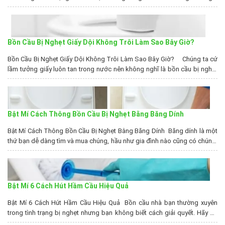
đình hiện nay phải chịu cảnh bồn cầu bị nghẹt hơi làm gián đoạn sinh
hoạt. Bài viết hôm nay, chúng tôi sẽ chia...
Bồn Cầu Bị Nghẹt Giấy Dội Không Trôi Làm Sao Bây Giờ?
Bồn Cầu Bị Nghẹt Giấy Dội Không Trôi Làm Sao Bây Giờ? Chúng ta cứ
lầm tưởng giấy luôn tan trong nước nên không nghĩ là bồn cầu bị nghẹt
giấy có thể xảy ra. Vậy khi gặp tình huống này, chúng ta cần xử lý ra sao?
HÃY NHẤC MÁY LÊN...
Bật Mí Cách Thông Bồn Cầu Bị Nghẹt Bằng Băng Dính
Bật Mí Cách Thông Bồn Cầu Bị Nghẹt Bằng Băng Dính Băng dính là một
thứ bạn dễ dàng tìm và mua chúng, hầu như gia đình nào cũng có chúng.
Nếu không có băng dính thì bạn cũng dễ dàng tìm mua chúng ở các tiệm
tạp hóa, cửa hàng tiện lượi hay siêu...
Bật Mí 6 Cách Hút Hầm Cầu Hiệu Quả
Bật Mí 6 Cách Hút Hầm Cầu Hiệu Quả Bồn cầu nhà bạn thường xuyên
trong tình trạng bị nghẹt nhưng bạn không biết cách giải quyết. Hãy để
Thịnh Phát của chúng tôi sẽ giúp bạn giải quyết , với sự chuyên nghiệp