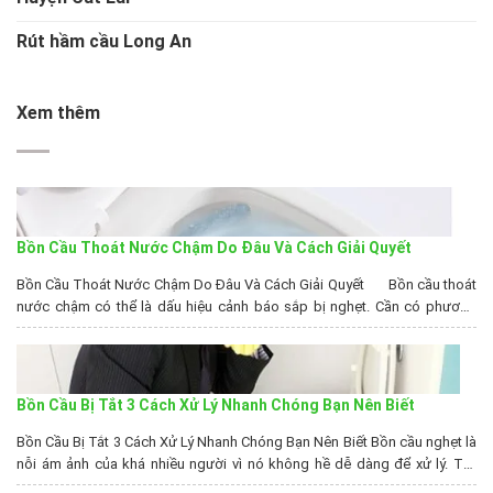
Rút hầm cầu Long An
Xem thêm
Bồn Cầu Thoát Nước Chậm Do Đâu Và Cách Giải Quyết
Bồn Cầu Thoát Nước Chậm Do Đâu Và Cách Giải Quyết Bồn cầu thoát
nước chậm có thể là dấu hiệu cảnh báo sắp bị nghẹt. Cần có phương
pháp giải quyết trước khi tình trạng xấu hơn xảy ra với bồn cầu nhà bạn.
HÃY NHẤC MÁY LÊN VÀ GỌI GỌI...
Bồn Cầu Bị Tắt 3 Cách Xử Lý Nhanh Chóng Bạn Nên Biết
Bồn Cầu Bị Tắt 3 Cách Xử Lý Nhanh Chóng Bạn Nên Biết Bồn cầu nghẹt là
nỗi ám ảnh của khá nhiều người vì nó không hề dễ dàng để xử lý. Tuy
nhiên, bây giời các nỗi ám ảnh và lo lắng ấy sẽ được giải quyết qua 3