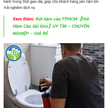
hành trong thời gian dài, giúp cho khách hàng yên tâm khi
trải nghiệm dịch vụ.
Xem thêm:
Rút hầm cầu TPHCM【Hút
Hầm Cầu Sài Gòn】UY TÍN – CHUYÊN
NGHIỆP – GIÁ RẺ