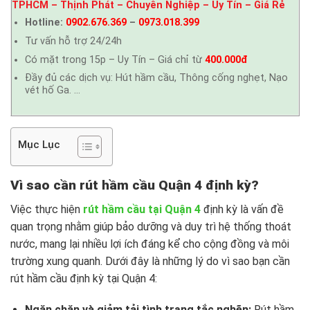
TPHCM – Thịnh Phát – Chuyên Nghiệp – Uy Tín – Giá Rẻ
Hotline:
0902.676.369
–
0973.018.399
Tư vấn hỗ trợ 24/24h
Có mặt trong 15p – Uy Tín – Giá chỉ từ
400.000đ
Đầy đủ các dịch vụ: Hút hầm cầu, Thông cống nghẹt, Nạo
vét hố Ga. …
Mục Lục
Vì sao cần rút hầm cầu Quận 4 định kỳ?
Việc thực hiện
rút hầm cầu tại Quận 4
định kỳ là vấn đề
quan trọng nhằm giúp bảo dưỡng và duy trì hệ thống thoát
nước, mang lại nhiều lợi ích đáng kể cho cộng đồng và môi
trường xung quanh. Dưới đây là những lý do vì sao bạn cần
rút hầm cầu định kỳ tại Quận 4:
Ngăn chặn và giảm tải tình trạng tắc nghẽn:
Rút hầm