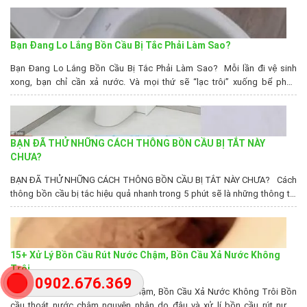
các bạn biết nguyên nhân tắc bồn cầu cũng như phương...
Bạn Đang Lo Lắng Bồn Cầu Bị Tắc Phải Làm Sao?
Bạn Đang Lo Lắng Bồn Cầu Bị Tắc Phải Làm Sao? Mỗi lần đi vệ sinh
xong, bạn chỉ cần xả nước. Và mọi thứ sẽ “lạc trôi” xuống bể phốt.
Nhưng hôm nay lại hơi lạ một chút, khi xả nước, chúng chẳng những
không trôi xuống. Mà còn ứ đọng luôn ở đấy?...
BẠN ĐÃ THỬ NHỮNG CÁCH THÔNG BỒN CẦU BỊ TẮT NÀY
CHƯA?
BẠN ĐÃ THỬ NHỮNG CÁCH THÔNG BỒN CẦU BỊ TẮT NÀY CHƯA? Cách
thông bồn cầu bị tắc hiệu quả nhanh trong 5 phút sẽ là những thông tin
bổ ích mà bài viết hôm nay Thịnh Phát mang đến cho bạn. Chỉ cần ghi
nhớ và làm đúng theo những gì hướng dẫn, đảm...
15+ Xử Lý Bồn Cầu Rút Nước Chậm, Bồn Cầu Xả Nước Không
Trôi
0902.676.369
15+ Xử Lý Bồn Cầu Rút Nước Chậm, Bồn Cầu Xả Nước Không Trôi Bồn
cầu thoát nước chậm nguyên nhân do đâu và xử lí bồn cầu rút nước