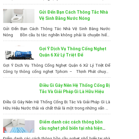
luôn là nỗi ám ảnh của nhiều người vì nó làm ảnh hưởng đến
sinh hoạt hằng ngày của gia đình bạn. Vì vậy bạn phải tìm ra
Gửi Đến Bạn Cách Thông Tắc Nhà
giải...
Vệ Sinh Bằng Nước Nóng
Gửi Đến Bạn Cách Thông Tắc Nhà Vệ Sinh Bằng Nước
Nóng Bồn cầu bị tắc nghẽn không phải là chuyện hiếm
gặp mà có thể là gặp thường xuyên ở các hộ gia đình, hệ
thống nhà vệ sinh ở các công ty, xí nghiệp,…Những lúc như
Gợi Ý Dịch Vụ Thông Cống Nghẹt
thế này, bạn cần phải có cách...
Quận 6 Xử Lý Triệt Để
Gợi Ý Dịch Vụ Thông Cống Nghẹt Quận 6 Xử Lý Triệt Để
Công ty thông cống nghẹt Tphcm – Thịnh Phát chuyên
cung cấp các dịch vụ tại Quận 6 như: thông cống nghẹt
quận 6, hút hầm cầu quận 6, thông tắc bồn cầu, nạo vét hố
Điều Gì Gây Nên Hệ Thống Cống Bị
ga, xây hầm cầu tự hoại, sửa chữa nâng cấp...
Tắc Và Giải Pháp Gì Là Hữu Hiệu
Điều Gì Gây Nên Hệ Thống Cống Bị Tắc Và Giải Pháp Gì Là
Hữu Hiệu Nước thải và chất thải là một trong những vấn đề
đáng quan tâm hiện nay tại các thành phố lớn, nơi có mật
độ dân cư đông đúc. Bạn nghĩ sao khi hệ thống cống bị tắc
Điểm danh các cách thông bồn
ngầm,...
cầu nghẹt phổ biến tại nhà hiện
nay.
Điểm danh các cách thông bồn cầu nghẹt phổ biến tại nhà