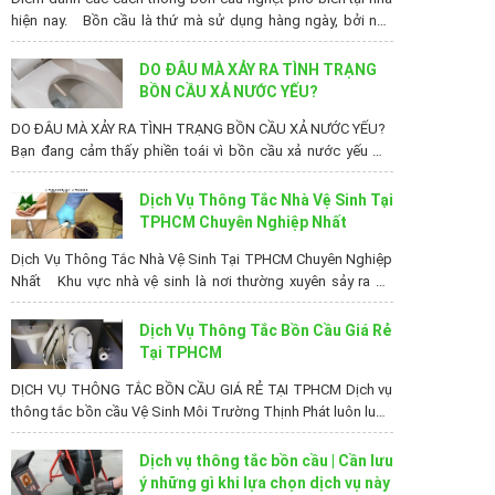
hiện nay. Bồn cầu là thứ mà sử dụng hàng ngày, bởi nếu
chúng bị tắc. Sẽ gây ra hậu quả khá nặng nề. Chưa kể lại
còn khiến người sử dụng khó chịu, bực bội nữa chứ. Vậy
DO ĐÂU MÀ XẢY RA TÌNH TRẠNG
cách thông bồn...
BỒN CẦU XẢ NƯỚC YẾU?
DO ĐÂU MÀ XẢY RA TÌNH TRẠNG BỒN CẦU XẢ NƯỚC YẾU?
Bạn đang cảm thấy phiền toái vì bồn cầu xả nước yếu mà
chưa rõ nguyên nhân của nó. Hãy cùng chúng tôi tìm hiểu cụ
thể nhé! >>CÁCH KHẮC PHỤC HẦM CẦU KHÔNG RÚT
Dịch Vụ Thông Tắc Nhà Vệ Sinh Tại
NƯỚC TẠI NHÀ >>Cách Xử Lý Bồn Cầu...
TPHCM Chuyên Nghiệp Nhất
Dịch Vụ Thông Tắc Nhà Vệ Sinh Tại TPHCM Chuyên Nghiệp
Nhất Khu vực nhà vệ sinh là nơi thường xuyên sảy ra sự
cố không mong muốn, nơi chúng ta sử dụng chúng hàng
ngày, hàng giờ, nếu chúng không thể hoạt động thì quả là
Dịch Vụ Thông Tắc Bồn Cầu Giá Rẻ
rắc rối lớn. Nhà vệ sinh không được vệ...
Tại TPHCM
DỊCH VỤ THÔNG TẮC BỒN CẦU GIÁ RẺ TẠI TPHCM Dịch vụ
thông tắc bồn cầu Vệ Sinh Môi Trường Thịnh Phát luôn luôn
đề cao về vấn đề chất lượng cũng như uy tín, chuyên nghiệp
trong công việc, với chi phí hợp lý, đến với chúng tôi Quý
Dịch vụ thông tắc bồn cầu | Cần lưu
khách hàng sẽ không phải than phiền về...
ý những gì khi lựa chọn dịch vụ này