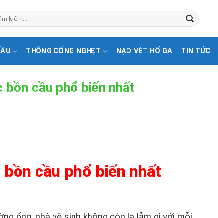
CẦU
THÔNG CỐNG NGHẸT
NẠO VÉT HỐ GA
TIN TỨC
c bồn cầu phổ biến nhất
 bồn cầu phổ biến nhất
ng ống, nhà vệ sinh không còn lạ lẫm gì với mỗi