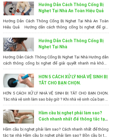
Hướng Dẫn Cách Thông Cống Bị
Nghẹt Tại Nhà An Toàn Hiệu Quả
Hướng Dẫn Cách Thông Cống Bị Nghẹt Tại Nhà An Toàn
Hiệu Quả Hướng dẫn cách thông cống bị nghẹt để giải
quyết nhanh mà không cần gọi thợ, cùng đọc và tìm hiểu
nhưng cách nào để thông cống đơn giản mà hiệu quả nhé.
Hướng Dẫn Cách Thông Cống Bị
Nếu một ngày nhà bạn bị nghẹt...
Nghẹt Tại Nhà
Hướng Dẫn Cách Thông Cống Bị Nghẹt Tại Nhà Hướng dẫn
cách thông cống bị nghẹt để giải quyết nhanh mà không
cần gọi thợ, cùng đọc và tìm hiểu nhưng cách nào để thông
cống đơn giản mà hiệu quả nhé. Nếu một ngày nhà bạn bị
HƠN 5 CÁCH XỬ LÝ NHÀ VỆ SINH BỊ
nghẹt ống cống bôn nước bạn sẽ làm...
TẮT CHO BẠN CHỌN.
HƠN 5 CÁCH XỬ LÝ NHÀ VỆ SINH BỊ TẮT CHO BẠN CHỌN.
Tắc nhà vệ sinh làm sao bây giờ ? Khi nhà vệ sinh của bạn bị
tắc thì các cách xử lý nhà vệ sinh bị tắt sẽ là người bạn giúp
khắc phục vấn đề nhanh chóng. Dưới đây là bài...
Hầm cầu bị nghẹt phải làm sao?
Cách nhanh nhất để thông tắc tại
nhà
Hầm cầu bị nghẹt phải làm sao? Cách nhanh nhất để thông
tắc tại nhà Hầm cầu bị nghẹt phải làm sao? Bồn cầu bị tắc