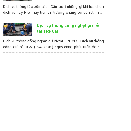
Dịch vụ thông tắc bồn cầu | Cần lưu ý những gì khi lựa chọn
dịch vụ này Hiện nay trên thị trường chúng tôi có rất nhiều
dịch vụ thông tắc bồn cầu khác nhau. Cùng với đó mỗi đơn
vị lại có cách thức làm việc và loại hình dịch vụ khác nhau....
Dịch vụ thông cống nghẹt giá rẻ
tại TP.HCM
Dịch vụ thông cống nghẹt giá rẻ tại TP.HCM Dịch vụ thông
cống giá rẻ HCM ( SÀI GÒN) ngày càng phát triển do nhu
cầu thông cống nghẹt thông cầu nghẹt ngày càng gia tăng.
Đặc biệt cuộc sống của người dân thành phố ngày càng
văn minh, nhà cửa đường phố, đường cống,...