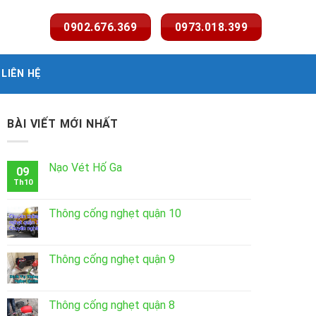
0902.676.369
0973.018.399
LIÊN HỆ
BÀI VIẾT MỚI NHẤT
Nạo Vét Hố Ga
09
Th10
Thông cống nghẹt quận 10
Thông cống nghẹt quận 9
Thông cống nghẹt quận 8