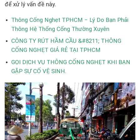
để xử lý vấn đề này.
Thông Cống Nghẹt TPHCM − Lý Do Bạn Phải
Thông Hệ Thống Cống Thường Xuyên
CÔNG TY RÚT HẦM CẦU &#8211; THÔNG
CỐNG NGHẸT GIÁ RẺ TẠI TPHCM
GỌI DỊCH VỤ THÔNG CỐNG NGHẸT KHI BẠN
GẶP SỰ CỐ VỆ SINH.