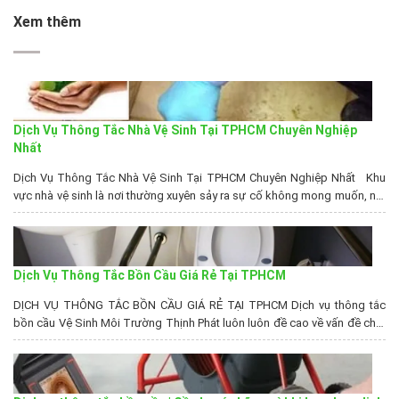
Xem thêm
Dịch Vụ Thông Tắc Nhà Vệ Sinh Tại TPHCM Chuyên Nghiệp
Nhất
Dịch Vụ Thông Tắc Nhà Vệ Sinh Tại TPHCM Chuyên Nghiệp Nhất Khu
vực nhà vệ sinh là nơi thường xuyên sảy ra sự cố không mong muốn, nơi
chúng ta sử dụng chúng hàng ngày, hàng giờ, nếu chúng không thể hoạt
động thì quả là rắc rối lớn. Nhà vệ sinh không được vệ...
Dịch Vụ Thông Tắc Bồn Cầu Giá Rẻ Tại TPHCM
DỊCH VỤ THÔNG TẮC BỒN CẦU GIÁ RẺ TẠI TPHCM Dịch vụ thông tắc
bồn cầu Vệ Sinh Môi Trường Thịnh Phát luôn luôn đề cao về vấn đề chất
lượng cũng như uy tín, chuyên nghiệp trong công việc, với chi phí hợp lý,
đến với chúng tôi Quý khách hàng sẽ không phải than phiền về...