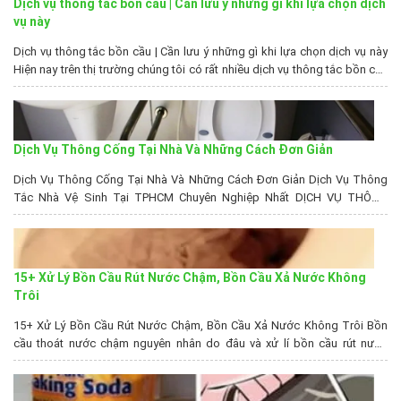
Dịch vụ thông tắc bồn cầu | Cần lưu ý những gì khi lựa chọn dịch
vụ này
Dịch vụ thông tắc bồn cầu | Cần lưu ý những gì khi lựa chọn dịch vụ này
Hiện nay trên thị trường chúng tôi có rất nhiều dịch vụ thông tắc bồn cầu
khác nhau. Cùng với đó mỗi đơn vị lại có cách thức làm việc và loại hình
dịch vụ khác nhau....
Dịch Vụ Thông Cống Tại Nhà Và Những Cách Đơn Giản
Dịch Vụ Thông Cống Tại Nhà Và Những Cách Đơn Giản Dịch Vụ Thông
Tắc Nhà Vệ Sinh Tại TPHCM Chuyên Nghiệp Nhất DỊCH VỤ THÔNG
CỐNG NGHẸT | CÁCH THÔNG CỐNG NGHẸT TẠI NHÀ Giá Rút Hầm Cầu −
Tại Sao Phải Rút Hầm Cầu Định Kỳ? Vấn đề đường cống bị nghẹt rồi bị...
15+ Xử Lý Bồn Cầu Rút Nước Chậm, Bồn Cầu Xả Nước Không
Trôi
15+ Xử Lý Bồn Cầu Rút Nước Chậm, Bồn Cầu Xả Nước Không Trôi Bồn
cầu thoát nước chậm nguyên nhân do đâu và xử lí bồn cầu rút nước
chậm như thế nào là một trong số những câu hỏi được rất nhiều người
đặt ra xung quanh vấn đề liên quan đến hệ thống tự hoại....