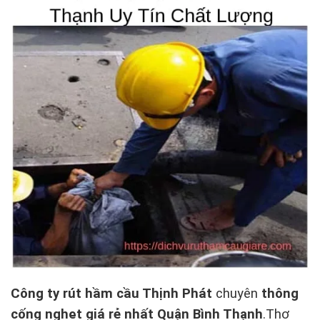
Công ty rút hầm cầu Thịnh Phát
chuyên
thông
cống nghẹt giá rẻ nhất Quận Bình Thạnh
.Thợ