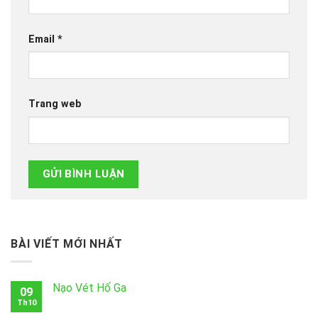
Email
*
Trang web
BÀI VIẾT MỚI NHẤT
Nạo Vét Hố Ga
09
Th10