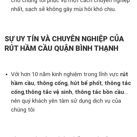
cho chúng tôi phục vụ một cách chuyên nghiệp
nhất, sạch sẽ không gây mùi hôi khó chịu.
SỰ UY TÍN VÀ CHUYÊN NGHIỆP CỦA
RÚT HẦM CẦU QUẬN BÌNH THẠNH
Với hơn 10 năm kinh nghiệm trong lĩnh vực
rút
hầm cầu
,
thông cống
,
hút bể phốt
,
thông tác
cống
,
thông tắc vệ sinh
,
thông tác bồn cầu
…
nên quý khách yên tâm sử dụng dịch vụ của
chúng tôi