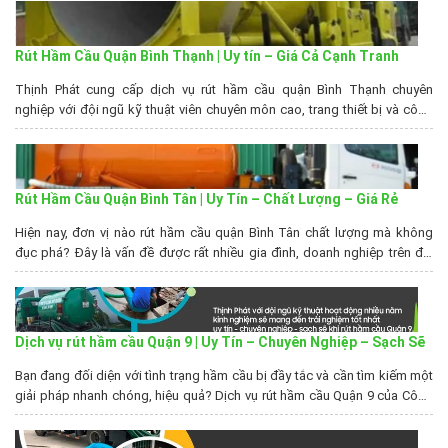
dịch vụ rút hầm cầu...
Rút Hầm Cầu Quận Bình Thạnh | Uy tín – Giá Cả Cạnh Tranh
Thịnh Phát cung cấp dịch vụ rút hầm cầu quận Bình Thạnh chuyên
nghiệp với đội ngũ kỹ thuật viên chuyên môn cao, trang thiết bị và công
nghệ hiện đại. Công ty cam kết mang đến cho khách hàng dịch vụ nhanh
chóng, hiệu quả và an toàn. Đồng thời gia thành dịch vụ...
Rút Hầm Cầu Quận Bình Tân | Uy Tín – Chất Lượng – Giá Rẻ
Hiện nay, đơn vị nào rút hầm cầu quận Bình Tân chất lượng mà không
đục phá? Đây là vấn đề được rất nhiều gia đình, doanh nghiệp trên địa
bàn quận quan tâm. Hiểu được điều này, công ty Thịnh Phát đã cho ra
đời đời dịch vụ thông rút hầm cầu triệt để...
Dịch vụ rút hầm cầu Quận 9 | Uy Tín – Chuyên Nghiệp – Sạch Sẽ
Bạn đang đối diện với tình trạng hầm cầu bị đầy tắc và cần tìm kiếm một
giải pháp nhanh chóng, hiệu quả? Dịch vụ rút hầm cầu Quận 9 của Công
ty TNHH TMDV Vệ Sinh Môi Trường Thịnh Phát sẽ giúp bạn giải quyết
mọi vấn đề liên quan đến hệ thống thoát...