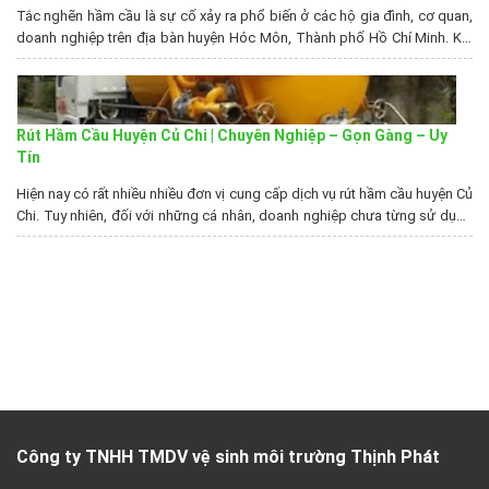
Tắc nghẽn hầm cầu là sự cố xảy ra phổ biến ở các hộ gia đình, cơ quan,
doanh nghiệp trên địa bàn huyện Hóc Môn, Thành phố Hồ Chí Minh. Khi
gặp tình trạng này hầu hết người dân đều lo lắng không biết xử lý như thế
nào. Vì vậy dịch vụ rút...
Rút Hầm Cầu Huyện Củ Chi | Chuyên Nghiệp – Gọn Gàng – Uy
Tín
Hiện nay có rất nhiều nhiều đơn vị cung cấp dịch vụ rút hầm cầu huyện Củ
Chi. Tuy nhiên, đối với những cá nhân, doanh nghiệp chưa từng sử dụng
dịch vụ thì sẽ rất khó để lựa chọn được đơn vị uy tín, chuyên nghiệp. Vì
vậy, khi có nhu cầu thông hút...
Công ty TNHH TMDV vệ sinh môi trường Thịnh Phát