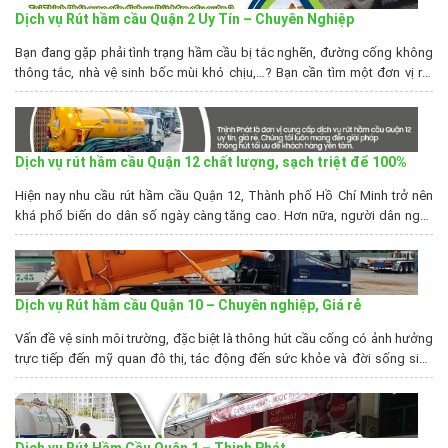
Dịch vụ Rút hầm cầu Quận 2 Uy Tín – Chuyên Nghiệp
Bạn đang gặp phải tình trạng hầm cầu bị tắc nghẽn, đường cống không
thông tắc, nhà vệ sinh bốc mùi khó chịu,…? Bạn cần tìm một đơn vị rút
hầm cầu quận 2 uy tín, chuyên nghiệp. Hút Hầm Cầu Thịnh Phát là đơn vị
với nhiều năm kinh nghiệm trong việc vệ sinh,...
Dịch vụ rút hầm cầu Quận 12 chất lượng, sạch triệt để 100%
Hiện nay nhu cầu rút hầm cầu Quận 12, Thành phố Hồ Chí Minh trở nên
khá phổ biến do dân số ngày càng tăng cao. Hơn nữa, người dân ngày
càng quan tâm đến vấn đề bảo vệ môi trường sống. Trước thực trạng
này, dịch vụ rút hầm cầu tại Quận 12 của...
Dịch vụ Rút hầm cầu Quận 10 – Chuyên nghiệp, Giá rẻ
Vấn đề vệ sinh môi trường, đặc biệt là thông hút cầu cống có ảnh hưởng
trực tiếp đến mỹ quan đô thị, tác động đến sức khỏe và đời sống sinh
hoạt của người dân. Do đó nếu cá nhân, đơn vị nào cần sử dụng dịch vụ
rút hầm cầu Quận 10 tại...