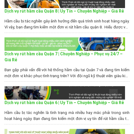
Dịch vụ rút hầm cầu Quận 8 | Uy Tín – Chuyên Nghiệp – Giá Rẻ
Hầm cầu bị tắc nghẽn gây ảnh hưởng đến quá trình sinh hoạt hằng ngày.
Vì vậy, bạn đang tìm kiếm một đơn vị rút hầm cầu quận 8. Hiểu được vấn
đề đó, Rút hầm cầu Thịnh Phát đã có mặt và cam kết sẽ mang đến cho
bạn dịch vụ rút hầm cầu...
Dịch vụ rút hầm cầu Quận 7 | Chuyên Nghiệp – Phục vụ 24/7 –
Giá Rẻ
Bạn gặp phải vấn đề với hệ thống hầm cầu tại Quận 7 và đang tìm kiếm
một đơn vị khắc phục tình trạng trên? Với đội ngũ kỹ thuật viên giàu kinh
nghiệm và trang thiết bị hiện đại, Rút hầm cầu Thịnh Phát cam kết cung
cấp dịch vụ rút hầm cầu tại...
Dịch vụ rút hầm cầu Quận 6 | Uy Tín – Chuyên Nghiệp – Giá Rẻ
Hầm cầu bị tắc nghẽn là tình trạng mà nhiều hay mắc phải trong sinh
hoạt hàng ngày. Bạn đang tìm kiếm một đơn vị uy tín để rút hầm cầu tại
quận 6. Rút hầm cầu Thịnh Phát là đơn vị chuyên cung cấp dịch vụ rút
hầm cầu Quận 6 với nhiều năm...