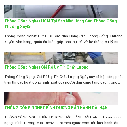
cống nghẹt quận 2 giá rẻ. Với kinh nghiệm nhiều năm trong lĩnh vực
thông cống nghẹt, hút hầm cầu tại tphcm, chúng tôi cam kết đem lại
cho...
Thông Cống Nghẹt HCM Tại Sao Nhà Hàng Cần Thông Cống
Thường Xuyên
Thông Cống Nghẹt HCM Tại Sao Nhà Hàng Cần Thông Cống Thường
Xuyên Nhà hàng, quán ăn luôn gặp phải sự cố về hệ thống xử lý nước
thải, thông cống nghẹt HCM tại công ty chúng tôi sẽ đảm bảo chất
lượng cho bạn , cũng như giải đáp thắc mắc tại sao nên thông...
Thông Cống Nghẹt Giá Rẻ Uy Tín Chất Lượng
Thông Cống Nghẹt Giá Rẻ Uy Tín Chất Lượng Ngày nay xã hội càng phát
triển thì các hoạt động sinh hoạt của người dân càng tăng cao, trong đó
sẽ dễ dẫn tới tình trạng gây tắc nghẹt cầu cống. Các tình trạng đó rất
thường xuyên xảy ra, vậy nên những dịch vụ...
THÔNG CỐNG NGHẸT BÌNH DƯƠNG BẢO HÀNH DÀI HẠN
THÔNG CỐNG NGHẸT BÌNH DƯƠNG BẢO HÀNH DÀI HẠN Thông cống
nghẹt Bình Dương của Dichvuruthamcaugiare.com rất hân hạnh được