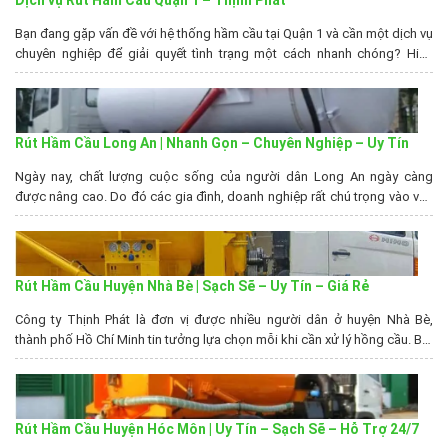
Dịch vụ Rút Hầm Cầu Quận 1 – Thịnh Phát
Bạn đang gặp vấn đề với hệ thống hầm cầu tại Quận 1 và cần một dịch vụ
chuyên nghiệp để giải quyết tình trạng một cách nhanh chóng? Hiểu
được vấn đề đó, Rút Hầm Cầu Giá Rẻ đã có mặt và cam kết sẽ mang đến
cho bạn dịch vụ rút hầm cầu quận 1 –...
Rút Hầm Cầu Long An | Nhanh Gọn – Chuyên Nghiệp – Uy Tín
Ngày nay, chất lượng cuộc sống của người dân Long An ngày càng
được nâng cao. Do đó các gia đình, doanh nghiệp rất chú trọng vào vấn
đề vệ sinh môi trường, xử lý rác thải. Đặc biệt là nhu cầu sử dụng dịch vụ
rút hầm cầu Long An đảm bảo uy tín...
Rút Hầm Cầu Huyện Nhà Bè | Sạch Sẽ – Uy Tín – Giá Rẻ
Công ty Thịnh Phát là đơn vị được nhiều người dân ở huyện Nhà Bè,
thành phố Hồ Chí Minh tin tưởng lựa chọn mỗi khi cần xử lý hồng cầu. Bởi
dịch vụ rút hầm cầu huyện Nhà Bè của chúng tôi luôn đảm bảo sự uy tín,
chuyên nghiệp. Từ đó giúp các...
Rút Hầm Cầu Huyện Hóc Môn | Uy Tín – Sạch Sẽ – Hỗ Trợ 24/7