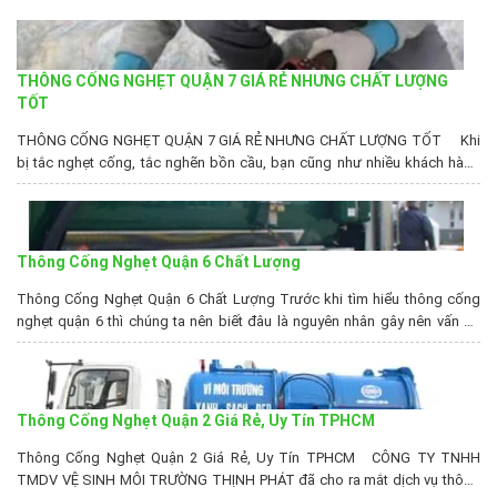
THÔNG CỐNG NGHẸT QUẬN 7 GIÁ RẺ NHƯNG CHẤT LƯỢNG
TỐT
THÔNG CỐNG NGHẸT QUẬN 7 GIÁ RẺ NHƯNG CHẤT LƯỢNG TỐT Khi
bị tắc nghẹt cống, tắc nghẽn bồn cầu, bạn cũng như nhiều khách hàng
khác, không biết nên chọn đơn vị, Công ty nào uy tín để sử dụng dịch
vụ. Vì vậy Công ty vệ sinh môi trường Thịnh Phát...
Thông Cống Nghẹt Quận 6 Chất Lượng
Thông Cống Nghẹt Quận 6 Chất Lượng Trước khi tìm hiểu thông cống
nghẹt quận 6 thì chúng ta nên biết đâu là nguyên nhân gây nên vấn đề
làm cống bị nghẹt cùng với các phương pháp để xử lý vấn đề này. Thông
Cống Nghẹt TPHCM − Lý Do Bạn Phải Thông Hệ...
Thông Cống Nghẹt Quận 2 Giá Rẻ, Uy Tín TPHCM
Thông Cống Nghẹt Quận 2 Giá Rẻ, Uy Tín TPHCM CÔNG TY TNHH
TMDV VỆ SINH MÔI TRƯỜNG THỊNH PHÁT đã cho ra mắt dịch vụ thông