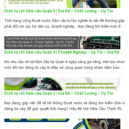
Dịch vụ rút hầm cầu Quận 5 | Giá Rẻ – Chất Lượng – Uy Tín
Tình trạng cống thoát nước, hầm cầu bị tắc nghẽn là vấn đề thường gặp
phải đối với các hộ dân cư, doanh nghiệp,.. Bạn đang tìm kiếm một đơn
vị rút hầm cầu quận 5 uy tín? Hút Hầm Cầu Thịnh Phát chúng tôi tự hào là
đơn vị với nhiều năm kinh nghiệm sẽ...
Dịch vụ rút hầm cầu Quận 4 | Chuyên Nghiệp – Uy Tín – Giá Rẻ
Khi nhu cầu về rút hầm cầu tại Quận 4 ngày càng gia tăng, việc lựa chọn
một đối tác đáng tin cậy là điều vô cùng quan trọng nhằm đảm bảo an
toàn vệ sinh môi trường và duy trì hệ thống thoát nước hiệu quả. Hút Hầm
Cầu Thịnh Phát tự hào là...
Dịch vụ rút hầm cầu Quận 3 | Giá Rẻ – Chất Lượng – Uy Tín
Bạn đang gặp vấn đề về hệ thống thoát nước và đang tìm kiếm đơn vị
đáng tin cậy để giải quyết tình trạng? Hãy để Hút Hầm Cầu Thịnh Phát
giới thiệu về dịch vụ rút hầm cầu Quận 3 – nơi bạn có thể tin tưởng và an
tâm. Chúng tôi không chỉ...