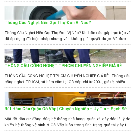
phục vụ quý khách. Chúng tôi cam kết luôn phục vụ tận tình, uy tín, bảo
hành dài hạn và giá rẻ nhất trên thị trường. Vốn là đơn vị cung cấp dịch...
Thông Cầu Nghẹt Nên Gọi Thợ Đơn Vị Nào?
Thông Cầu Nghẹt Nên Gọi Thợ Đơn Vị Nào? Khi bồn cầu gặp trục trặc và
đã áp dụng đủ biện pháp nhưng vẫn không giải quyết được. Và đương
nhiên vấn đền gọi đến dịch vụ thông cầu nghẹt là điều cần thiết để giải
quyết vấn đề lúc này. Công Ty Rút Hầm...
THÔNG CẦU CỐNG NGHẸT TPHCM CHUYÊN NGHIỆP GIÁ RẺ
THÔNG CẦU CỐNG NGHẸT TPHCM CHUYÊN NGHIỆP GIÁ RẺ Thông cầu
cống nghẹt TPHCM, rút hầm cầm tại Gò Vấp chỉ từ 200k, giá rẻ, nhiều ưu
đãi, đảm bảo chất lượng, không gây ô nhiễm môi trường, không gây
tiếng ồn lớn. Tphcm là một nơi có dân số đông, tình trạng tắc...
Rút Hầm Cầu Quận Gò Vấp | Chuyên Nghiệp – Uy Tín – Sạch Sẽ
Mật độ dân cư đông đúc, hệ thống nhà hàng, quán xá dày đặc là lý do
khiến hệ thống vệ sinh ở Gò Vấp luôn trong tình trạng quá tải gây tắc
nghẽn. Chính vì vậy, nhu cầu rút hầm cầu tại khu vực này luôn rất cao. Với