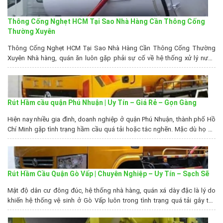
cho...
Thông Cống Nghẹt HCM Tại Sao Nhà Hàng Cần Thông Cống
Thường Xuyên
Thông Cống Nghẹt HCM Tại Sao Nhà Hàng Cần Thông Cống Thường
Xuyên Nhà hàng, quán ăn luôn gặp phải sự cố về hệ thống xử lý nước
thải, thông cống nghẹt HCM tại công ty chúng tôi sẽ đảm bảo chất
lượng cho bạn , cũng như giải đáp thắc mắc tại sao nên thông...
Rút Hầm cầu quận Phú Nhuận | Uy Tín – Giá Rẻ – Gọn Gàng
Hiện nay nhiều gia đình, doanh nghiệp ở quận Phú Nhuận, thành phố Hồ
Chí Minh gặp tình trạng hầm cầu quá tải hoặc tắc nghẽn. Mặc dù họ đã
thử nhiều cách để khắc phục nhưng không có hiệu quả. Vì vậy đa số
khách hàng đã tìm đến dịch vụ rút hầm cầu...
Rút Hầm Cầu Quận Gò Vấp | Chuyên Nghiệp – Uy Tín – Sạch Sẽ
Mật độ dân cư đông đúc, hệ thống nhà hàng, quán xá dày đặc là lý do
khiến hệ thống vệ sinh ở Gò Vấp luôn trong tình trạng quá tải gây tắc
nghẽn. Chính vì vậy, nhu cầu rút hầm cầu tại khu vực này luôn rất cao. Với
dịch vụ rút hầm cầu...