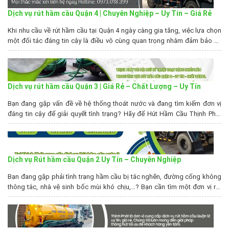
Dịch vụ rút hầm cầu Quận 4 | Chuyên Nghiệp – Uy Tín – Giá Rẻ
Khi nhu cầu về rút hầm cầu tại Quận 4 ngày càng gia tăng, việc lựa chọn
một đối tác đáng tin cậy là điều vô cùng quan trọng nhằm đảm bảo an
toàn vệ sinh môi trường và duy trì hệ thống thoát nước hiệu quả. Hút Hầm
Cầu Thịnh Phát tự hào là...
Dịch vụ rút hầm cầu Quận 3 | Giá Rẻ – Chất Lượng – Uy Tín
Bạn đang gặp vấn đề về hệ thống thoát nước và đang tìm kiếm đơn vị
đáng tin cậy để giải quyết tình trạng? Hãy để Hút Hầm Cầu Thịnh Phát
giới thiệu về dịch vụ rút hầm cầu Quận 3 – nơi bạn có thể tin tưởng và an
tâm. Chúng tôi không chỉ...
Dịch vụ Rút hầm cầu Quận 2 Uy Tín – Chuyên Nghiệp
Bạn đang gặp phải tình trạng hầm cầu bị tắc nghẽn, đường cống không
thông tắc, nhà vệ sinh bốc mùi khó chịu,…? Bạn cần tìm một đơn vị rút
hầm cầu quận 2 uy tín, chuyên nghiệp. Hút Hầm Cầu Thịnh Phát là đơn vị
với nhiều năm kinh nghiệm trong việc vệ sinh,...