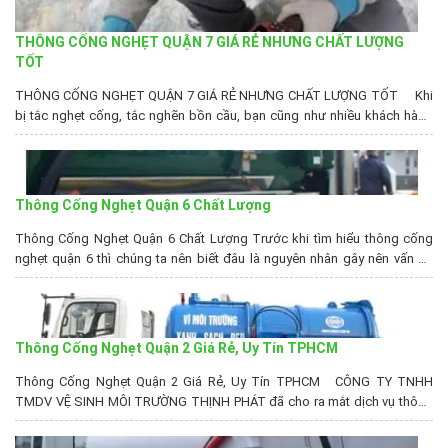
THÔNG CỐNG NGHẸT QUẬN 7 GIÁ RẺ NHƯNG CHẤT LƯỢNG
TỐT
THÔNG CỐNG NGHẸT QUẬN 7 GIÁ RẺ NHƯNG CHẤT LƯỢNG TỐT Khi
bị tắc nghẹt cống, tắc nghẽn bồn cầu, bạn cũng như nhiều khách hàng
khác, không biết nên chọn đơn vị, Công ty nào uy tín để sử dụng dịch
vụ. Vì vậy Công ty vệ sinh môi trường Thịnh Phát...
Thông Cống Nghẹt Quận 6 Chất Lượng
Thông Cống Nghẹt Quận 6 Chất Lượng Trước khi tìm hiểu thông cống
nghẹt quận 6 thì chúng ta nên biết đâu là nguyên nhân gây nên vấn đề
làm cống bị nghẹt cùng với các phương pháp để xử lý vấn đề này. Thông
Cống Nghẹt TPHCM − Lý Do Bạn Phải Thông Hệ...
Thông Cống Nghẹt Quận 2 Giá Rẻ, Uy Tín TPHCM
Thông Cống Nghẹt Quận 2 Giá Rẻ, Uy Tín TPHCM CÔNG TY TNHH
TMDV VỆ SINH MÔI TRƯỜNG THỊNH PHÁT đã cho ra mắt dịch vụ thông
cống nghẹt quận 2 giá rẻ. Với kinh nghiệm nhiều năm trong lĩnh vực
thông cống nghẹt, hút hầm cầu tại tphcm, chúng tôi cam kết đem lại