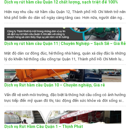
Dịch vụ rút hầm cầu Quận 12 chất lượng, sạch triệt để 100%
Hiện nay nhu cầu rút hầm cầu Quận 12, Thành phố Hồ Chí Minh trở nên
khá phổ biến do dân số ngày càng tăng cao. Hơn nữa, người dân ngày
càng quan tâm đến vấn đề bảo vệ môi trường sống. Trước thực trạng
này, dịch vụ rút hầm cầu tại Quận 12 của...
Dịch vụ rút hầm cầu Quận 11 | Chuyên Nghiệp – Sạch Sẽ – Giá Rẻ
Mật độ dân cư đông đúc, hệ thống nhà hàng, quán xá dày đặc là những
lý do khiến hệ thống cầu cống tại Quận 11, Thành phố Hồ Chí Minh luôn
trong tình trạng quá tải, gây tắc nghẽn. Với dịch vụ rút hầm cầu Quận 11
của công ty Thịnh Phát, cư dân...
Dịch vụ Rút hầm cầu Quận 10 – Chuyên nghiệp, Giá rẻ
Vấn đề vệ sinh môi trường, đặc biệt là thông hút cầu cống có ảnh hưởng
trực tiếp đến mỹ quan đô thị, tác động đến sức khỏe và đời sống sinh
hoạt của người dân. Do đó nếu cá nhân, đơn vị nào cần sử dụng dịch vụ
rút hầm cầu Quận 10 tại...
Dịch vụ Rút Hầm Cầu Quận 1 – Thịnh Phát