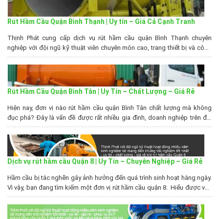
Rút Hầm Cầu Quận Bình Thạnh | Uy tín – Giá Cả Cạnh Tranh
Thịnh Phát cung cấp dịch vụ rút hầm cầu quận Bình Thạnh chuyên
nghiệp với đội ngũ kỹ thuật viên chuyên môn cao, trang thiết bị và công
nghệ hiện đại. Công ty cam kết mang đến cho khách hàng dịch vụ nhanh
chóng, hiệu quả và an toàn. Đồng thời gia thành dịch vụ...
Rút Hầm Cầu Quận Bình Tân | Uy Tín – Chất Lượng – Giá Rẻ
Hiện nay, đơn vị nào rút hầm cầu quận Bình Tân chất lượng mà không
đục phá? Đây là vấn đề được rất nhiều gia đình, doanh nghiệp trên địa
bàn quận quan tâm. Hiểu được điều này, công ty Thịnh Phát đã cho ra
đời đời dịch vụ thông rút hầm cầu triệt để...
Dịch vụ rút hầm cầu Quận 8 | Uy Tín – Chuyên Nghiệp – Giá Rẻ
Hầm cầu bị tắc nghẽn gây ảnh hưởng đến quá trình sinh hoạt hằng ngày.
Vì vậy, bạn đang tìm kiếm một đơn vị rút hầm cầu quận 8. Hiểu được vấn
đề đó, Rút hầm cầu Thịnh Phát đã có mặt và cam kết sẽ mang đến cho
bạn dịch vụ rút hầm cầu...