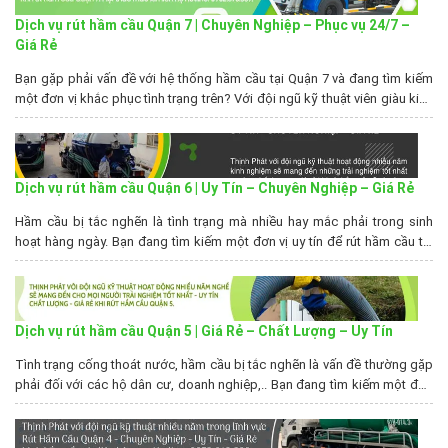
Dịch vụ rút hầm cầu Quận 7 | Chuyên Nghiệp – Phục vụ 24/7 –
Giá Rẻ
Bạn gặp phải vấn đề với hệ thống hầm cầu tại Quận 7 và đang tìm kiếm
một đơn vị khắc phục tình trạng trên? Với đội ngũ kỹ thuật viên giàu kinh
nghiệm và trang thiết bị hiện đại, Rút hầm cầu Thịnh Phát cam kết cung
cấp dịch vụ rút hầm cầu tại...
Dịch vụ rút hầm cầu Quận 6 | Uy Tín – Chuyên Nghiệp – Giá Rẻ
Hầm cầu bị tắc nghẽn là tình trạng mà nhiều hay mắc phải trong sinh
hoạt hàng ngày. Bạn đang tìm kiếm một đơn vị uy tín để rút hầm cầu tại
quận 6. Rút hầm cầu Thịnh Phát là đơn vị chuyên cung cấp dịch vụ rút
hầm cầu Quận 6 với nhiều năm...
Dịch vụ rút hầm cầu Quận 5 | Giá Rẻ – Chất Lượng – Uy Tín
Tình trạng cống thoát nước, hầm cầu bị tắc nghẽn là vấn đề thường gặp
phải đối với các hộ dân cư, doanh nghiệp,.. Bạn đang tìm kiếm một đơn
vị rút hầm cầu quận 5 uy tín? Hút Hầm Cầu Thịnh Phát chúng tôi tự hào là
đơn vị với nhiều năm kinh nghiệm sẽ...