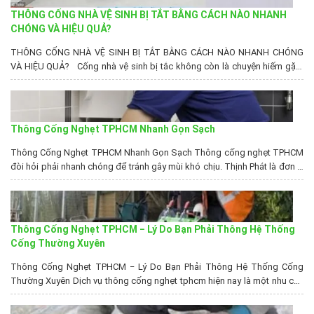
THÔNG CỐNG NHÀ VỆ SINH BỊ TẮT BẰNG CÁCH NÀO NHANH
CHÓNG VÀ HIỆU QUẢ?
THÔNG CỐNG NHÀ VỆ SINH BỊ TẮT BẰNG CÁCH NÀO NHANH CHÓNG
VÀ HIỆU QUẢ? Cống nhà vệ sinh bị tắc không còn là chuyện hiếm gặp.
Nó do nhiều nguyên nhân gây nên mà chủ yếu là những nguyên nhân liên
quan đến thói quen sử dụng. Vậy thông tắc cống nhà vệ...
Thông Cống Nghẹt TPHCM Nhanh Gọn Sạch
Thông Cống Nghẹt TPHCM Nhanh Gọn Sạch Thông cống nghẹt TPHCM
đòi hỏi phải nhanh chóng để tránh gây mùi khó chịu. Thịnh Phát là đơn vị
hàng đầu giúp bạn giải quyết vấn đề này. Bật Mí 6 Cách Hút Hầm Cầu
Hiệu Quả Đơn Vị Hút Hầm Cầu Sài Gòn Thi Công Chất...
Thông Cống Nghẹt TPHCM − Lý Do Bạn Phải Thông Hệ Thống
Cống Thường Xuyên
Thông Cống Nghẹt TPHCM − Lý Do Bạn Phải Thông Hệ Thống Cống
Thường Xuyên Dịch vụ thông cống nghẹt tphcm hiện nay là một nhu cầu
thiết yếu trong cuộc sống hiện đại nhằm bảo vệ sức khỏe cũng như bảo
vệ môi trường sống luôn sạch sẽ tránh các bệnh truyền nhiễm do...