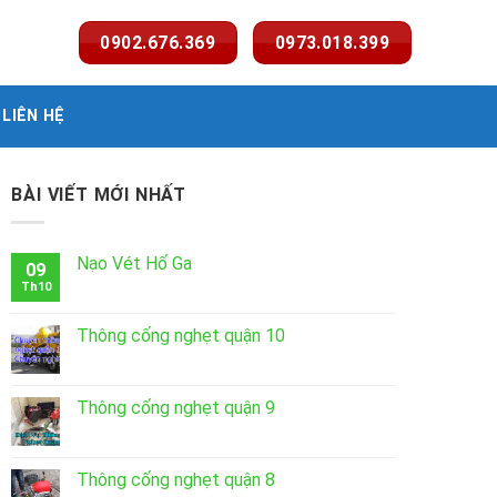
0902.676.369
0973.018.399
LIÊN HỆ
BÀI VIẾT MỚI NHẤT
Nạo Vét Hố Ga
09
Th10
Thông cống nghẹt quận 10
Thông cống nghẹt quận 9
Thông cống nghẹt quận 8