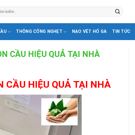
CẦU
THÔNG CỐNG NGHẸT
NẠO VÉT HỐ GA
TIN TỨC
N CẦU HIỆU QUẢ TẠI NHÀ
 CẦU HIỆU QUẢ TẠI NHÀ