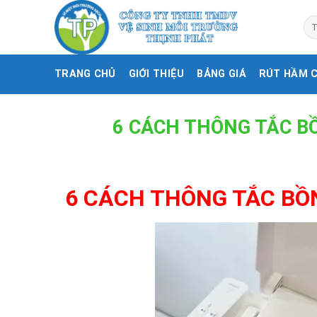
Skip
to
content
TRANG CHỦ
GIỚI THIỆU
BẢNG GIÁ
RÚT HẦM 
6 CÁCH THÔNG TẮC BỒ
6 CÁCH THÔNG TẮC BỒN