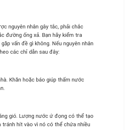
ược nguyên nhân gây tắc, phải chắc
tắc đường ống xả. Bạn hãy kiểm tra
 gặp vấn đề gì không. Nếu nguyên nhân
theo các chỉ dẫn sau đây:
nhà. Khăn hoặc báo giúp thấm nước
n.
áng gió. Lượng nước ứ đọng có thể tạo
ên tránh hít vào vì nó có thể chứa nhiều