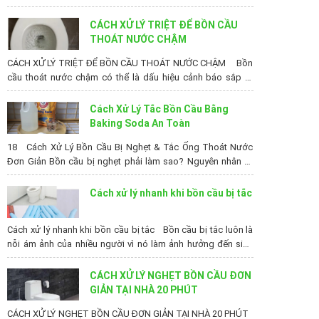
ta bức xúc không thôi. Hiểu được tâm lý người sử dụng,
cũng như là không thể lúc nào cũng tắc nghẽn là gọi những
CÁCH XỬ LÝ TRIỆT ĐỂ BỒN CẦU
dịch vụ thông tắc bồn...
THOÁT NƯỚC CHẬM
CÁCH XỬ LÝ TRIỆT ĐỂ BỒN CẦU THOÁT NƯỚC CHẬM Bồn
cầu thoát nước chậm có thể là dấu hiệu cảnh báo sắp bị
nghẹt. Cần có phương pháp giải quyết trước khi tình trạng
xấu hơn xảy ra với bồn cầu nhà bạn. Dấu hiệu của bồn cầu
Cách Xử Lý Tắc Bồn Cầu Bằng
thoát nước chậm ...
Baking Soda An Toàn
18 Cách Xử Lý Bồn Cầu Bị Nghẹt & Tắc Ống Thoát Nước
Đơn Giản Bồn cầu bị nghẹt phải làm sao? Nguyên nhân từ
đâu? Tắc bồn cầu phải làm thế nào ? Mẹo chữa tắc hiệu
quả và nhanh chóng Cách Xử Lý Tắc Bồn Cầu Bằng Baking
Cách xử lý nhanh khi bồn cầu bị tắc
Soda An Toàn...
Cách xử lý nhanh khi bồn cầu bị tắc Bồn cầu bị tắc luôn là
nỗi ám ảnh của nhiều người vì nó làm ảnh hưởng đến sinh
hoạt hằng ngày của gia đình bạn. Vì vậy bạn phải tìm ra giải
pháp để khắc phục tình trạng này. Bài viết sau đây Thịnh...
CÁCH XỬ LÝ NGHẸT BỒN CẦU ĐƠN
GIẢN TẠI NHÀ 20 PHÚT
CÁCH XỬ LÝ NGHẸT BỒN CẦU ĐƠN GIẢN TẠI NHÀ 20 PHÚT